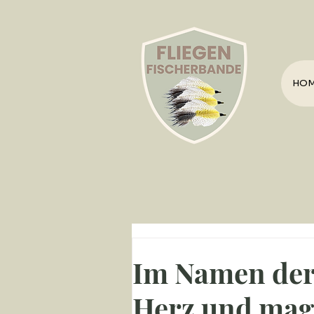
HO
Im Namen der 
Herz und mag