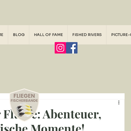
ME
BLOG
HALL OF FAME
FISHED RIVERS
PICTURE-
Flüsse: Abenteuer,
ische Momente!