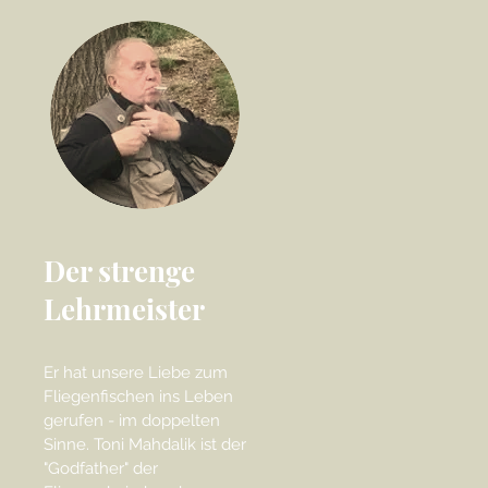
Der strenge
Lehrmeister
Er hat unsere Liebe zum
Fliegenfischen ins Leben
gerufen - im doppelten
Sinne. Toni Mahdalik ist der
"Godfather" der