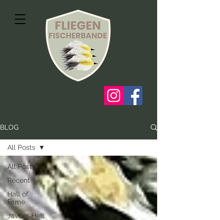
BLOG
All Posts
All Posts
Recent
Hall of
Fame
Javens Hell